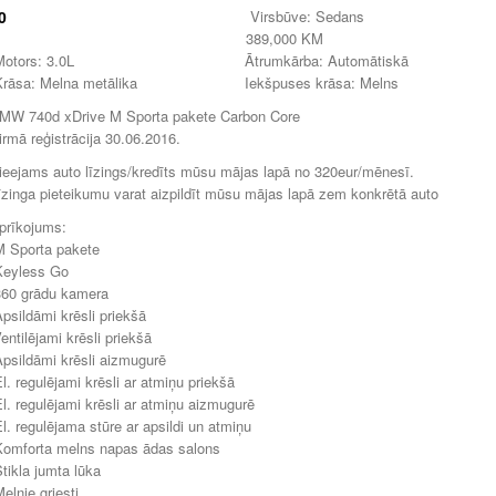
0
Virsbūve: Sedans
389,000 KM
Motors: 3.0L
Ātrumkārba: Automātiskā
Krāsa: Melna metālika
Iekšpuses krāsa: Melns
MW 740d xDrive M Sporta pakete Carbon Core
irmā reģistrācija 30.06.2016.
ieejams auto līzings/kredīts mūsu mājas lapā no 320eur/mēnesī.
īzinga pieteikumu varat aizpildīt mūsu mājas lapā zem konkrētā auto
prīkojums:
M Sporta pakete
Keyless Go
360 grādu kamera
Apsildāmi krēsli priekšā
Ventilējami krēsli priekšā
Apsildāmi krēsli aizmugurē
El. regulējami krēsli ar atmiņu priekšā
El. regulējami krēsli ar atmiņu aizmugurē
El. regulējama stūre ar apsildi un atmiņu
Komforta melns napas ādas salons
Stikla jumta lūka
Melnie griesti