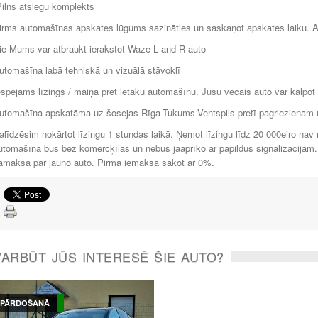
Pilns atslēgu komplekts
irms automašīnas apskates lūgums sazināties un saskaņot apskates laiku. Au
ie Mums var atbraukt ierakstot Waze L and R auto
utomašīna labā tehniskā un vizuālā stāvoklī
espējams līzings / maiņa pret lētāku automašīnu. Jūsu vecais auto var kalpot
utomašīna apskatāma uz šosejas Rīga-Tukums-Ventspils pretī pagriezienam u
alīdzēsim nokārtot līzingu 1 stundas laikā. Ņemot līzingu līdz 20 000eiro n
utomašīna būs bez komercķīlas un nebūs jāaprīko ar papildus signalizācijām. 
amaksa par jauno auto. Pirmā iemaksa sākot ar 0%.
VARBŪT JŪS INTERESĒ ŠIE AUTO?
PĀRDOŠANĀ