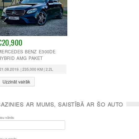
€20,900
MERCEDES BENZ E300DE
HYBRID AMG PAKET
21.08.2019. | 235,000 KM | 2.2L
Uzzināt vairāk
SAZINIES AR MUMS, SAISTĪBĀ AR ŠO AUTO
ūsu vārds
ūsu e-pasts