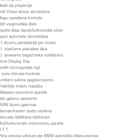
Head Up projekcija
Soft Close durvju aizvēršana
Riepu spiediena kontrole
R20 vieglmetāla diski
Sporta ādas daudzfunkcionāla stūre
Sport automatic ātrumkārba
F1 ātrumu pārslēdzēji pie stūres
El. izlaižams piekabes āķis
El. atverams bagažnieka nodalijums
Bmw Display Key
Tonēti aizmugurējie logi
4 zonu klimata kontrole
Ambient salona apgaismojums
Priekšējo krēslu masāža
Webasto autonomā apsilde
Tālo gaismu asistents
BMW lāzeru gaismas
Harman/kardon audio sistēma
Bezvadu lādēšana telefonam
Multifunkcionāls instrumentu panelis
U.T.T.
Pilna servisa vēsture pie BMW autorizēta dīlera servisa