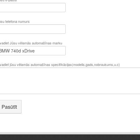
ūsu telefona numurs
evadiet Jūsu vēlamās automašīnas marku
evadiet jūsu vēlamās automašīnas specifikācijas(modelis,gads,nobraukums,u.c)