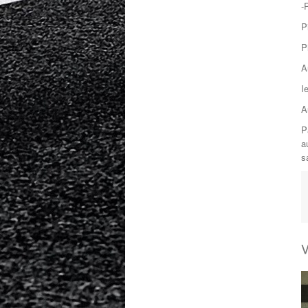
-
P
P
A
I
A
P
a
s