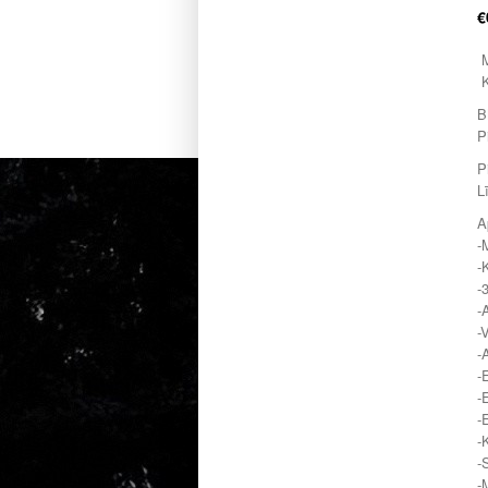
€
B
P
P
L
A
-
-
-
-
-
-
-
-
-
-
-
-