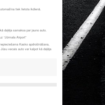
tomašīna tiek lietota ikdienā.
 kā daļēja samaksa par jauno auto.
z “Jūrmala Airport”
av nepieciešama Kasko apdrošināšana,
Jūsu vecais auto var kalpot kā daļēja