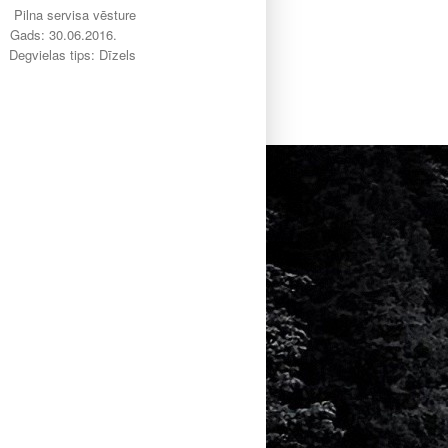
Pilna servisa vēsture
Gads: 30.06.2016.
Degvielas tips: Dīzels