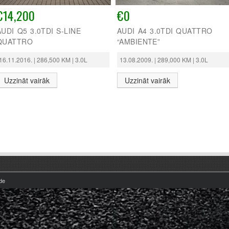
€14,200
€0
AUDI Q5 3.0TDI S-LINE
AUDI A4 3.0TDI QUATTRO
QUATTRO
“AMBIENTE”
16.11.2016. | 286,500 KM | 3.0L
13.08.2009. | 289,000 KM | 3.0L
Uzzināt vairāk
Uzzināt vairāk
āde