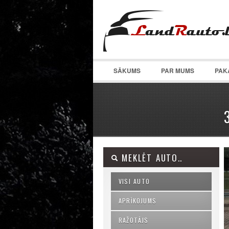
SĀKUMS
PAR MUMS
PAK
MEKLĒT AUTO..
VISI AUTO
APRĪKOJUMS
RAŽOTĀJS