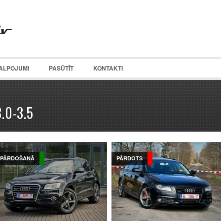
ALPOJUMI
PASŪTĪT
KONTAKTI
3.0-3.5
PĀRDOŠANĀ
PĀRDOTS