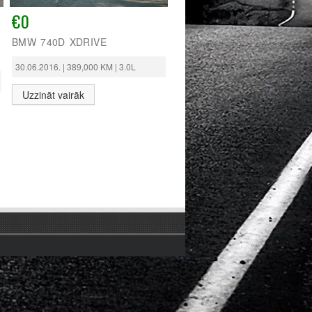
€0
BMW 740D XDRIVE
30.06.2016. | 389,000 KM | 3.0L
Uzzināt vairāk