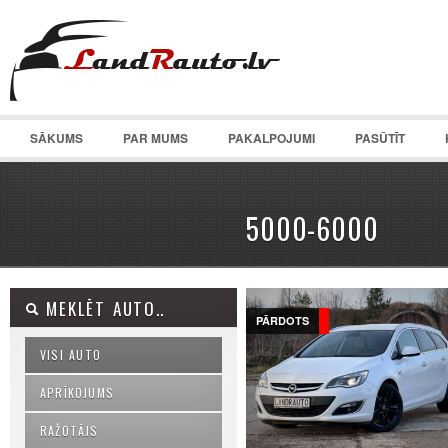
SĀKUMS
PAR MUMS
PAKALPOJUMI
PASŪTĪT
5000-6000
MEKLĒT AUTO..
PĀRDOTS
VISI AUTO
APRĪKOJUMS
RAŽOTĀJS