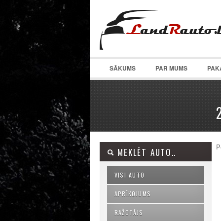
SĀKUMS
PAR MUMS
PAK
P
MEKLĒT AUTO..
VISI AUTO
APRĪKOJUMS
RAŽOTĀJS