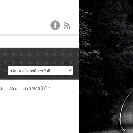
automašīnu, sadaļā 'PASŪTĪT'